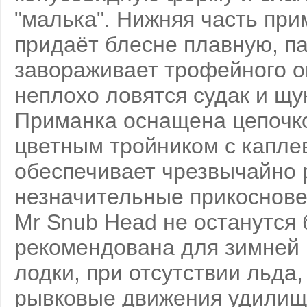
"малька". Нижняя часть при
придаёт блесне плавную, па
завораживает трофейного ок
неплохо ловятся судак и щу
Приманка оснащена цепочко
цветным тройником с капле
обеспечивает чрезвычайно 
незначительные прикоснове
Mr Snub Head не останутся
рекомендована для зимней р
лодки, при отсутствии льда
рывковые движения удилищ