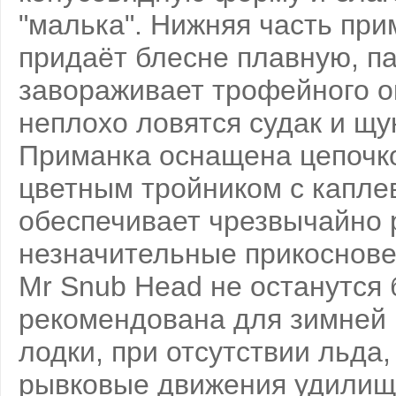
"малька". Нижняя часть при
придаёт блесне плавную, па
завораживает трофейного ок
неплохо ловятся судак и щу
Приманка оснащена цепочко
цветным тройником с капле
обеспечивает чрезвычайно 
незначительные прикоснове
Mr Snub Head не останутся
рекомендована для зимней р
лодки, при отсутствии льда
рывковые движения удилищ