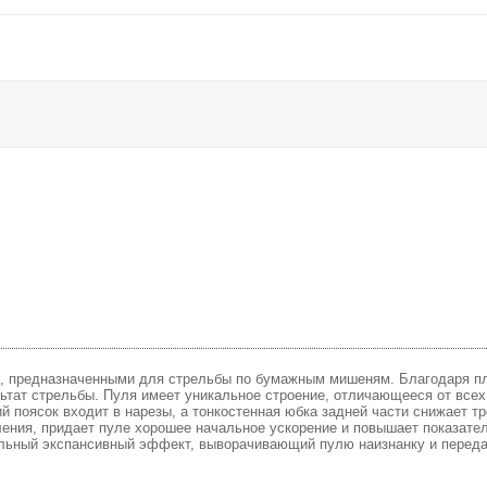
, предназначенными для стрельбы по бумажным мишеням. Благодаря пл
льтат стрельбы. Пуля имеет уникальное строение, отличающееся от всех
й поясок входит в нарезы, а тонкостенная юбка задней части снижает т
ния, придает пуле хорошее начальное ускорение и повышает показатель
альный экспансивный эффект, выворачивающий пулю наизнанку и перед