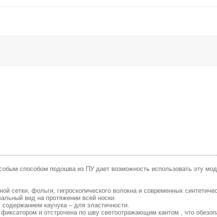
особым способом подошва из ПУ дает возможность использовать эту мод
ой сетки, фольги, гигроскопического волокна и современных синтетиче
чальный вид на протяжении всей носки.
содержанием каучука – для эластичности.
иксатором и отстрочена по шву светоотражающим кантом , что обезопа