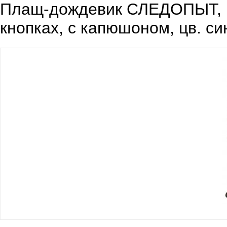
Плащ-дождевик СЛЕДОПЫТ, п
кнопках, с капюшоном, цв. син