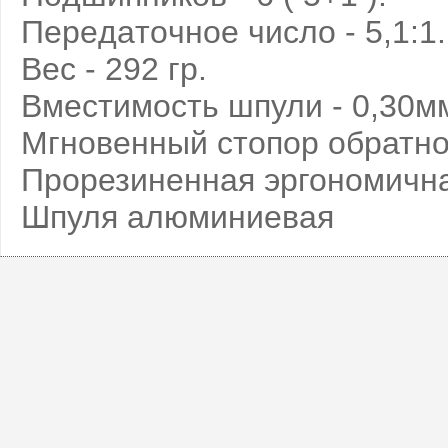
Пepeдaтoчнoe чиcлo - 5,1:1.
Вес - 292 гр.
Вмecтимocть шпули - 0,30мм
Мгновенный стопор обратно
Прорезиненная эргономична
Шпуля алюминиевая