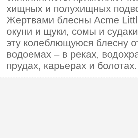
хищных и полухищных подв
Жертвами блесны Acme Littl
окуни и щуки, сомы и судак
эту колеблющуюся блесну о
водоемах – в реках, водохр
прудах, карьерах и болотах.