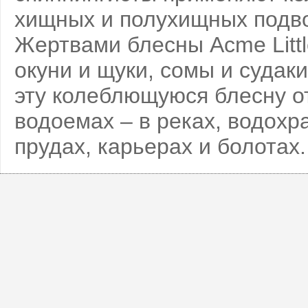
хищных и полухищных подв
Жертвами блесны Acme Littl
окуни и щуки, сомы и судак
эту колеблющуюся блесну о
водоемах – в реках, водохр
прудах, карьерах и болотах.