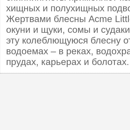
хищных и полухищных подв
Жертвами блесны Acme Littl
окуни и щуки, сомы и судак
эту колеблющуюся блесну о
водоемах – в реках, водохр
прудах, карьерах и болотах.