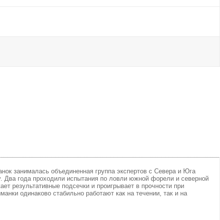
анок занималась объединенная группа экспертов с Севера и Юга
у. Два года проходили испытания по ловли южной форели и северной
ает результативные подсечки и проигрывает в прочности при
анки одинаково стабильно работают как на течении, так и на