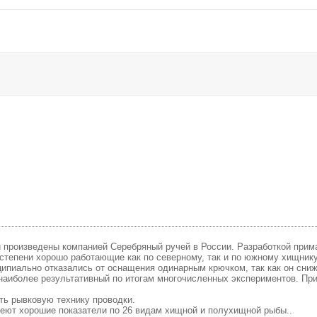
и произведены компанией Серебряный ручей в России. Разработкой прим
степени хорошо работающие как по северному, так и по южному хищник
нципиально отказались от оснащения одинарным крючком, так как он сниж
аиболее результативный по итогам многочисленных экспериментов. Прим
ть рывковую технику проводки.
меют хорошие показатели по 26 видам хищной и полухищной рыбы..