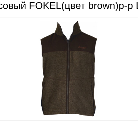
овый FOKEL(цвет brown)р-р 