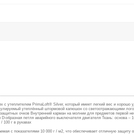
 с утеплителем PrimaLoft® Silver, который имеет легкий вес и хорошо 
егулируемый утеплённый штормовой капюшон со светоотражающими лого
езащитных очков Внутренний карман на молнии для предметов первой не
 D-образная петля аварийного выключателя двигателя Ткань: основа – 1
/ 100 г в рукавах
емая с показателями 10 000 г / м2, что обеспечивает отличную защиту о