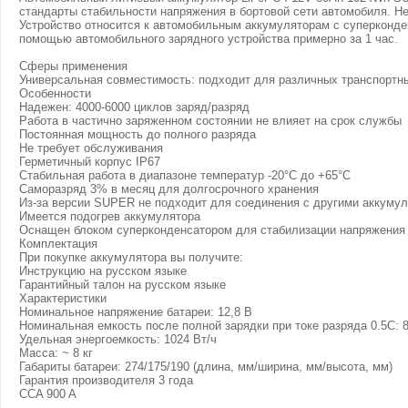
стандарты стабильности напряжения в бортовой сети автомобиля. Н
Устройство относится к автомобильным аккумуляторам с суперконде
помощью автомобильного зарядного устройства примерно за 1 час.
Сферы применения
Универсальная совместимость: подходит для различных транспортны
Особенности
Надежен: 4000-6000 циклов заряд/разряд
Работа в частично заряженном состоянии не влияет на срок службы
Постоянная мощность до полного разряда
Не требует обслуживания
Герметичный корпус IP67
Стабильная работа в диапазоне температур -20°С до +65°С
Саморазряд 3% в месяц для долгосрочного хранения
Из-за версии SUPER не подходит для соединения с другими аккуму
Имеется подогрев аккумулятора
Оснащен блоком суперконденсатором для стабилизации напряжения 
Комплектация
При покупке аккумулятора вы получите:
Инструкцию на русском языке
Гарантийный талон на русском языке
Характеристики
Номинальное напряжение батареи: 12,8 В
Номинальная емкость после полной зарядки при токе разряда 0.5С: 8
Удельная энергоемкость: 1024 Вт/ч
Масса: ~ 8 кг
Габариты батареи: 274/175/190 (длина, мм/ширина, мм/высота, мм)
Гарантия производителя 3 года
CCA 900 A