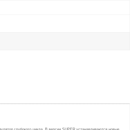
мулятор глубокого цикла. В версии SUPER устанавливаются новые