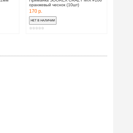
 2мм
Приманка SOOREX CRAZY MIX #106
Рассеив
оранжевый чеснок (10шт)
прицепа
170 р.
400 р.