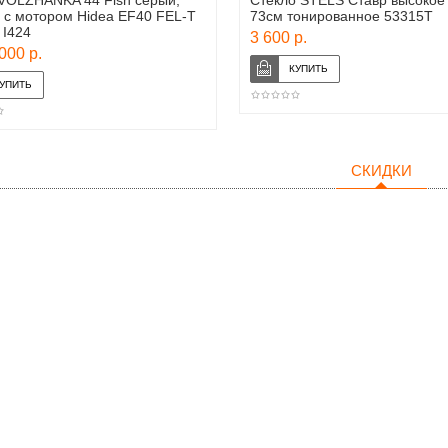
VOLZHANKA 44 Fish серый,
Стекло STELS Ставр высокое
 с мотором Hidea EF40 FEL-T
73см тонированное 53315Т
 I424
3 600 р.
000 р.
СКИДКИ