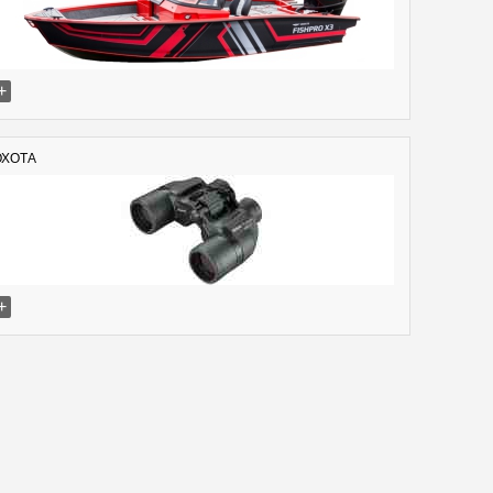
+
ОХОТА
+