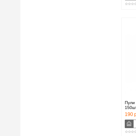
Пули
150шт
190 р