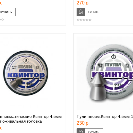
.
270 р.
пневматические Квинтор 4.5мм
Пули пневм.Квинтор 4.5мм 
 оживальная головка
230 р.
.