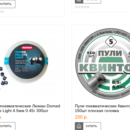
 пневматические Люман Domed
Пули пневматические Квинт
ts Light 4.5мм 0.45г 300шт
150шт плоская головка
.
200 р.