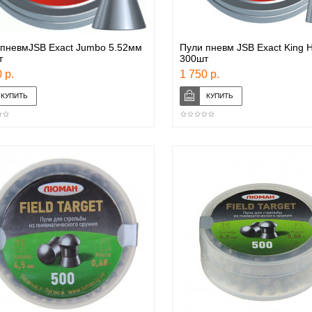
 пневмJSB Exact Jumbo 5.52мм
Пули пневм JSB Exact King 
т
300шт
 р.
1 750 р.