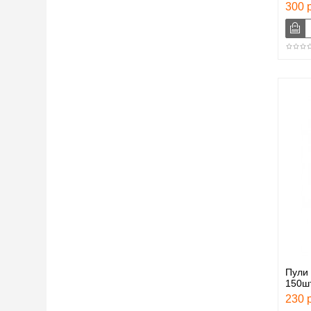
300 р
Пули 
150шт
230 р