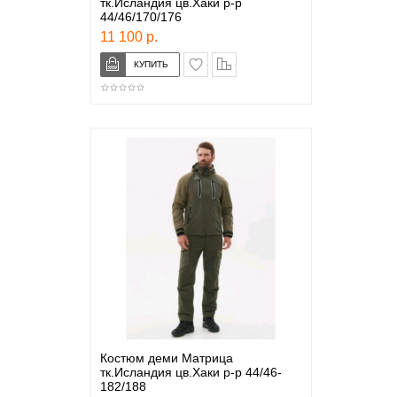
тк.Исландия цв.Хаки р-р
44/46/170/176
11 100 р.
в закладки
сравнение
Костюм деми Матрица
тк.Исландия цв.Хаки р-р 44/46-
182/188