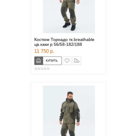
Костюм Торнадо тк.breathable
цв.хаки р 56/58-182/188
11 750 р.
в закладки
сравнение