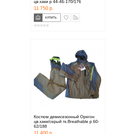
цв.хаки р 44-46-170/176
11 750 р.
в закладки
сравнение
Костюм демисезонный Орегон
цв.хаки/серый тк.Breathable р.60-
62/188
11 400 р.