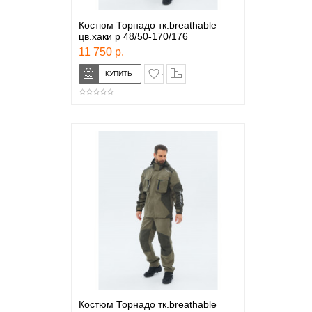
Костюм Торнадо тк.breathable
цв.хаки р 48/50-170/176
11 750 р.
в закладки
сравнение
Костюм Торнадо тк.breathable