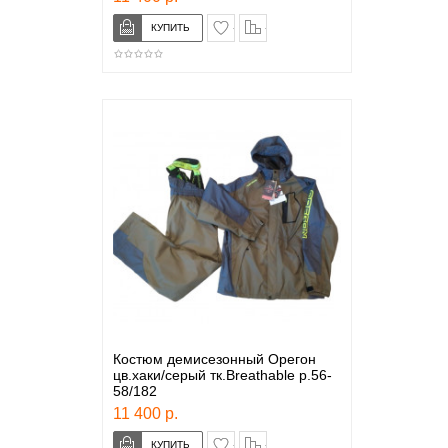
в закладки
сравнение
Костюм демисезонный Орегон
цв.хаки/серый тк.Breathable р.56-
58/182
11 400 р.
в закладки
сравнение