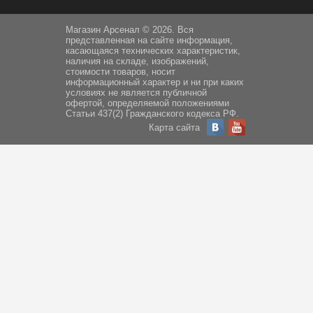
Магазин Арсенал © 2026. Вся
представленная на сайте информация,
касающаяся технических характеристик,
наличия на складе, изображений,
стоимости товаров, носит
информационный характер и ни при каких
условиях не является публичной
офертой, определяемой положениями
Статьи 437(2) Гражданского кодекса РФ.
Карта сайта