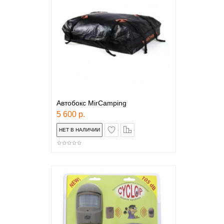
Автобокс MirCamping
5 600 р.
в закладки
сравнение