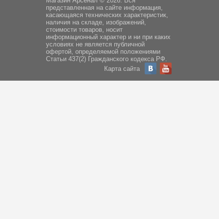
Магазин Арсенал © 2026. Вся
представленная на сайте информация,
касающаяся технических характеристик,
наличия на складе, изображений,
стоимости товаров, носит
информационный характер и ни при каких
условиях не является публичной
офертой, определяемой положениями
Статьи 437(2) Гражданского кодекса РФ.
Карта сайта