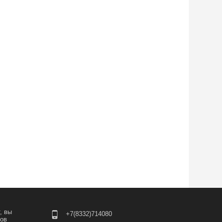
, вы
+7(8332)714080
лов