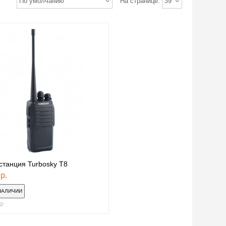
По умолчанию
На странице:
39
станция Turbosky T8
р.