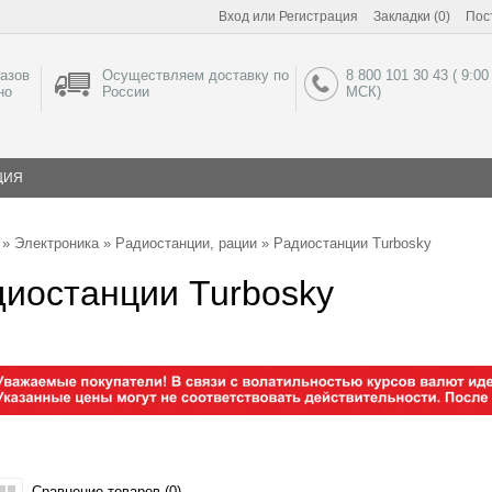
Вход
или
Регистрация
Закладки (0)
Пос
азов
Осуществляем доставку по
8 800 101 30 43 ( 9:00
но
России
МСК)
ЦИЯ
»
Электроника
»
Радиостанции, рации
» Радиостанции Turbosky
иостанции Turbosky
Сравнение товаров (0)