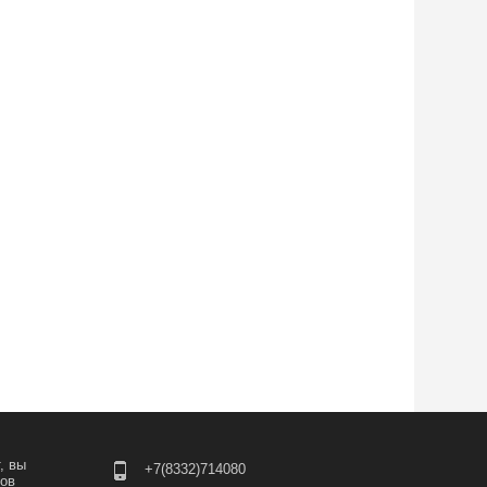
, вы
+7(8332)714080
лов