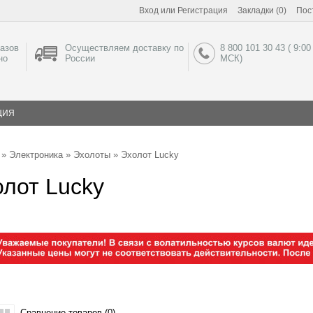
Вход
или
Регистрация
Закладки (0)
Пос
азов
Осуществляем доставку по
8 800 101 30 43 ( 9:00
но
России
МСК)
ЦИЯ
»
Электроника
»
Эхолоты
» Эхолот Lucky
лот Lucky
Сравнение товаров (0)