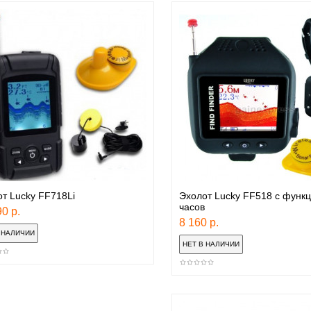
т Lucky FF718Li
Эхолот Lucky FF518 с функ
часов
0 р.
8 160 р.