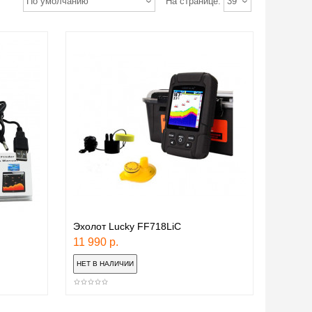
По умолчанию
На странице:
39
Эхолот Lucky FF718LiC
11 990 р.