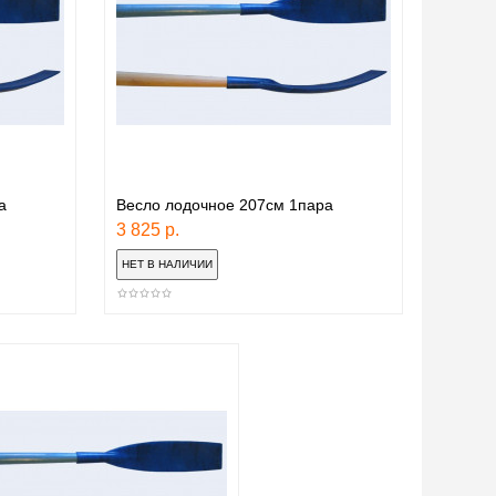
а
Весло лодочное 207см 1пара
3 825 р.