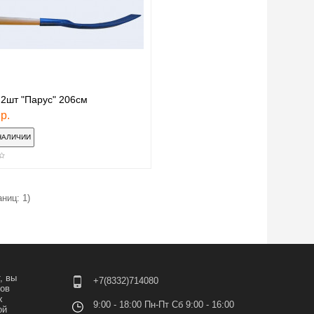
 2шт "Парус" 206см
р.
аниц: 1)
, вы
+7(8332)714080
лов
х
9:00 - 18:00 Пн-Пт Сб 9:00 - 16:00
ой