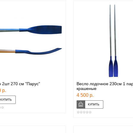
 2шт 270 см "Парус"
Весло лодочное 230см 1 па
крашеные
 р.
4 500 р.