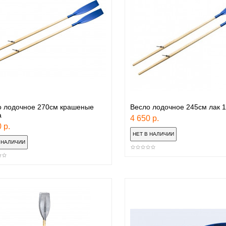
о лодочное 270см крашеные
Весло лодочное 245см лак 1
а
4 650 р.
 р.