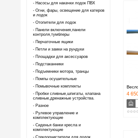
Насосы для накачки лодок ПВХ
Огни, фары, освещение для катеров
и лодок
Отопители для лодок
Панели включения,панели
контроля,тумблеры
Перчаточные ящики
Петли и замки на рундуки
Площадки для аксессуаров
Подстаканники
Подъемники мотора, транцы
Помпы осушительные
Помывочные комплекты
Весло
Пробки сливные,шпигаты, клапана
4 650
сливные,дренажные устройства.
Разное
Рулевое управление и
комплектующие
Сиденья банки кресла и
комплектующие
Стеклоочистители для лодок