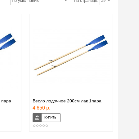
По умолчанию
На странице:
39
 пара
Весло лодочное 200см лак 1пара
4 650 р.