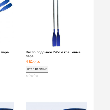
 пара
Весло лодочное 245см крашеные
пара
4 650 р.