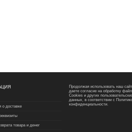
АЦИЯ
Продолжая использовать наш сайт
даете согласие на обработку фай
Cookies и других пользовательски
данных, в соответствии с
Политик
конфиденциальности.
 о доставке
реквизиты
зврата товара и денег