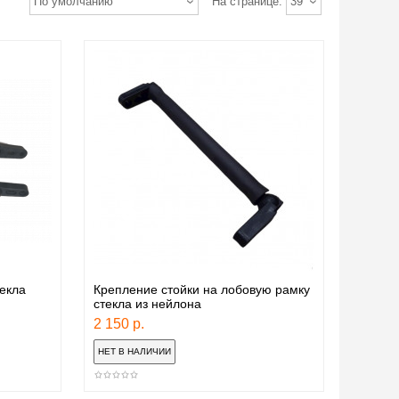
По умолчанию
На странице:
39
екла
Крепление стойки на лобовую рамку
стекла из нейлона
2 150 р.