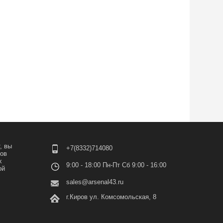
, вы
+7(8332)714080
лов
х
9:00 - 18:00 Пн-Пт Сб 9:00 - 16:00
ой
sales@arsenal43.ru
г.Киров ул. Комсомольская, 8