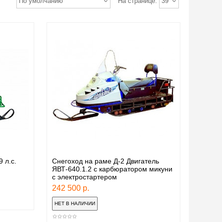
По умолчанию
На странице:
39
 л.с.
Снегоход на раме Д-2 Двигатель
ЯВТ-640.1.2 с карбюратором микуни
с электростартером
242 500 р.