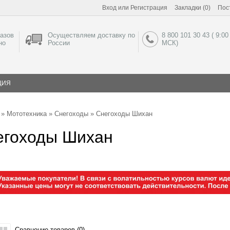
Вход
или
Регистрация
Закладки (0)
Пос
азов
Осуществляем доставку по
8 800 101 30 43 ( 9:00
но
России
МСК)
ЦИЯ
»
Мототехника
»
Снегоходы
» Снегоходы Шихан
егоходы Шихан
Сравнение товаров (0)