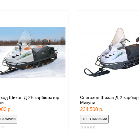
оход Шихан Д-2Е карбюратор
Снегоход Шихан Д-2 карбю
ни
Микуни
00 р.
234 500 р.