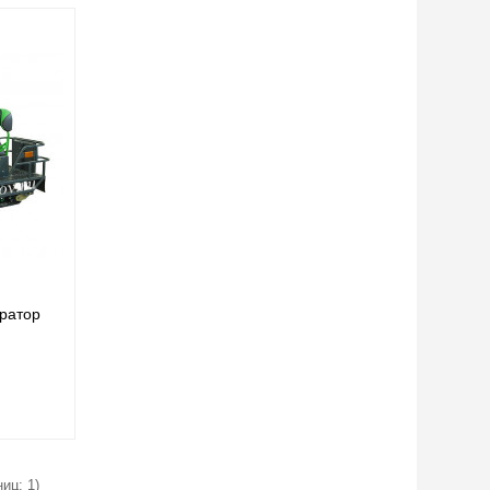
ратор
иц: 1)