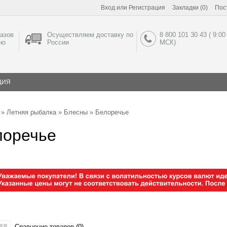
Вход
или
Регистрация
Закладки (0)
Пос
азов
Осуществляем доставку по
8 800 101 30 43 ( 9:00
но
России
МСК)
ЦИЯ
»
Летняя рыбалка
»
Блесны
» Белоречье
лоречье
Сравнение товаров (0)