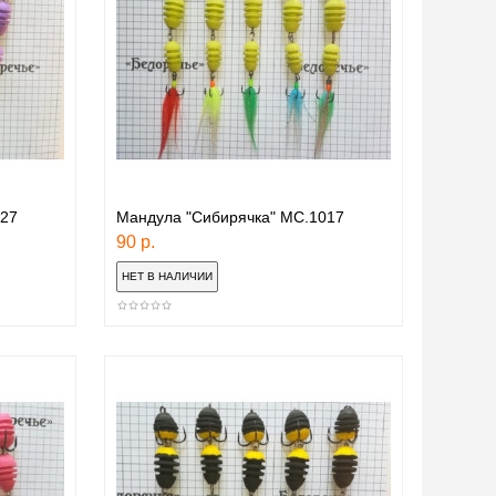
027
Мандула "Сибирячка" МС.1017
90 р.