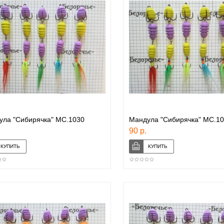
ула "Сибирячка" МС.1030
Мандула "Сибирячка" МС.1
90 р.