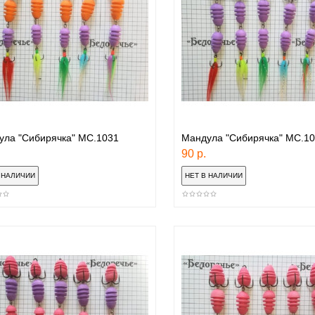
ула "Сибирячка" МС.1031
Мандула "Сибирячка" МС.1
90 р.