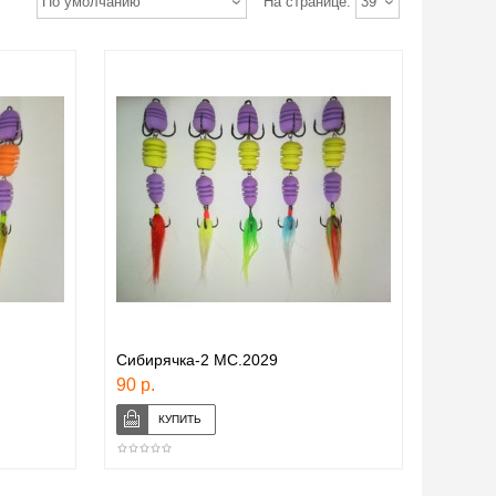
По умолчанию
На странице:
39
Сибирячка-2 МС.2029
90 р.