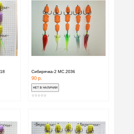
018
Сибирячка-2 МС.2036
90 р.