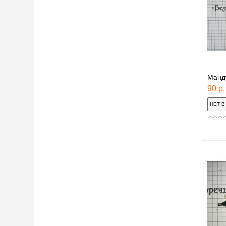
Манд
90 р.