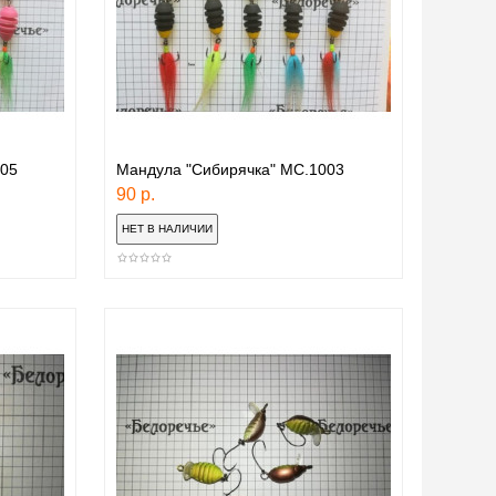
005
Мандула "Сибирячка" МС.1003
90 р.