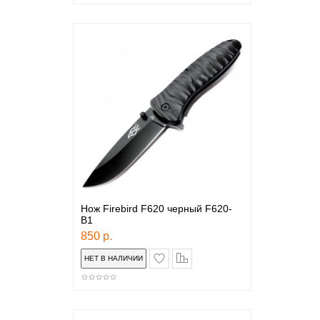
Нож Firebird F620 черный F620-
B1
850 р.
в закладки
сравнение