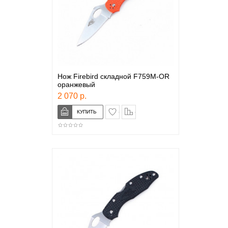
Нож Firebird складной F759M-OR
оранжевый
2 070 р.
в закладки
сравнение