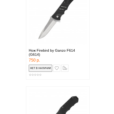
Нож Firebird by Ganzo F614
(G614)
750 р.
в закладки
сравнение