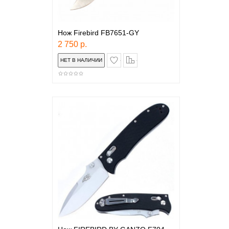
Нож Firebird FB7651-GY
2 750 р.
в закладки
сравнение