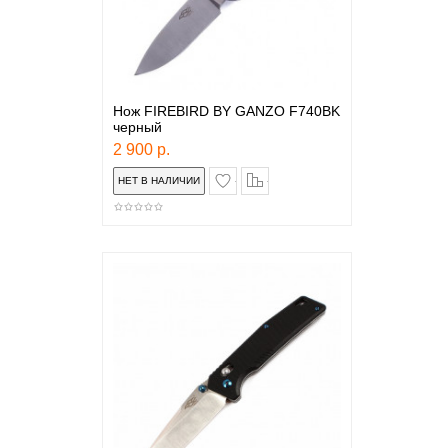
Нож FIREBIRD BY GANZO F740BK
черный
2 900 р.
в закладки
сравнение