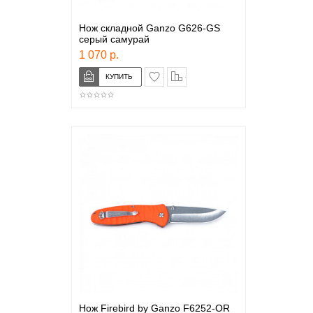
Нож складной Ganzo G626-GS
серый самурай
1 070 р.
в закладки
сравнение
Нож Firebird by Ganzo F6252-OR