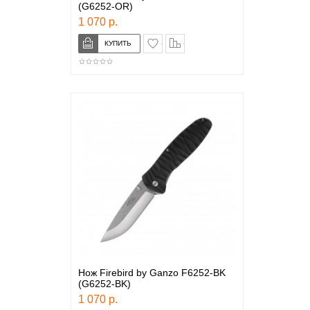
(G6252-OR)
1 070 р.
в закладки
сравнение
Нож Firebird by Ganzo F6252-BK
(G6252-BK)
1 070 р.