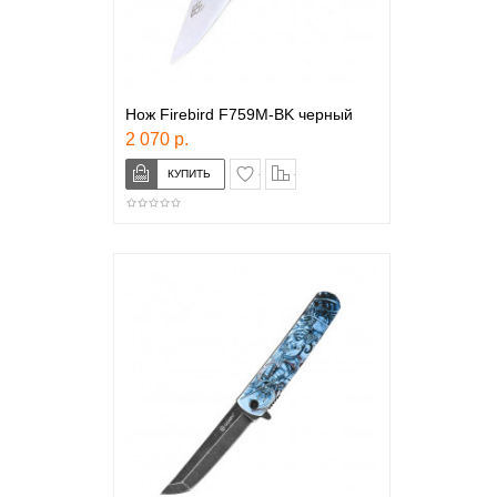
Нож Firebird F759M-BK черный
2 070 р.
в закладки
сравнение