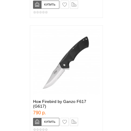
в закладки
сравнение
Нож Firebird by Ganzo F617
(G617)
790 р.
в закладки
сравнение