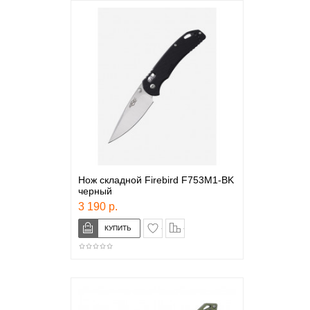
Нож cкладной Firebird F753M1-BK
черный
3 190 р.
в закладки
сравнение