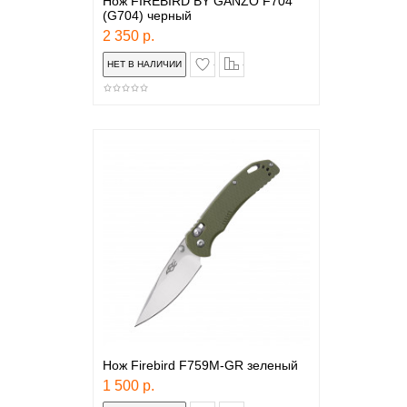
Нож FIREBIRD BY GANZO F704
(G704) черный
2 350 р.
в закладки
сравнение
Нож Firebird F759M-GR зеленый
1 500 р.