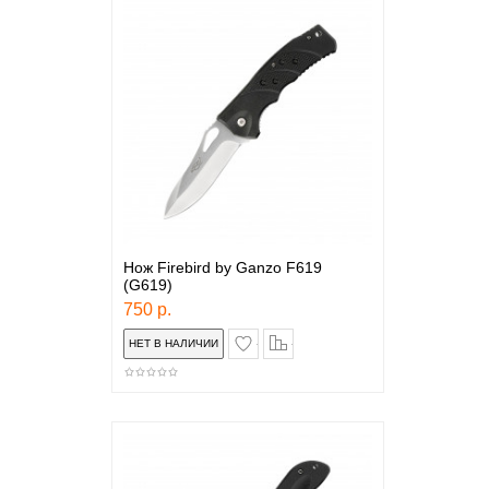
Нож Firebird by Ganzo F619
(G619)
750 р.
в закладки
сравнение