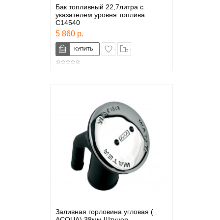
Бак топливный 22,7литра с
указателем уровня топлива
C14540
5 860 р.
в закладки
сравнение
Заливная горловина угловая (
ACQUA) 38мм Штуцер