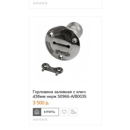
Горловина заливная с ключ
d38мм нерж S0966-A/B0035
3 500 р.
в закладки
сравнение