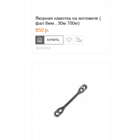
Якорная намотка на мотовиле (
фал 8мм , 30м 700кг)
850 р.
в закладки
сравнение