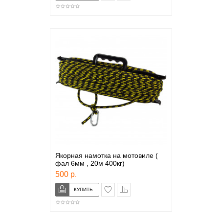
Якорная намотка на мотовиле (
фал 6мм , 20м 400кг)
500 р.
в закладки
сравнение