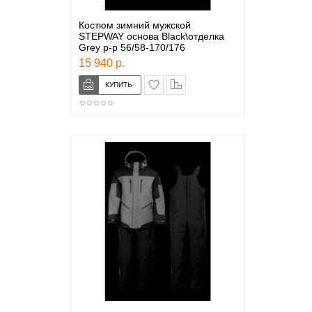
Костюм зимний мужской
STEPWAY основа Black\отделка
Grey р-р 56/58-170/176
15 940 р.
в закладки
сравнение