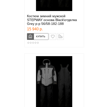
Костюм зимний мужской
STEPWAY основа Black\отделка
Grey р-р 56/58-182-188
15 940 р.
в закладки
сравнение