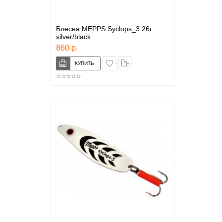
Блесна MEPPS Syclops_3 26г
silver/black
860 р.
в закладки
сравнение