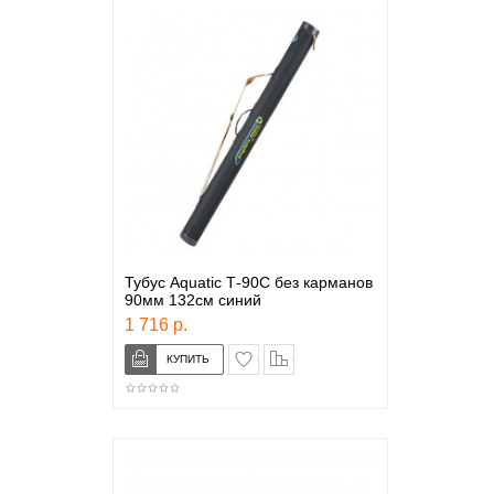
Тубус Aquatic Т-90С без карманов
90мм 132см синий
1 716 р.
в закладки
сравнение