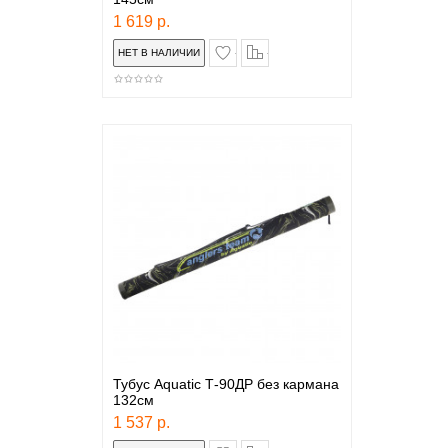
1 619 р.
в закладки
сравнение
Тубус Aquatic Т-90ДР без кармана
132см
1 537 р.