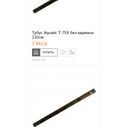
Тубус Aquatic Т-75Х без кармана
132см
1 441 р.
в закладки
сравнение