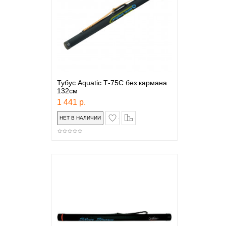
Тубус Aquatic Т-75С без кармана
132см
1 441 р.
в закладки
сравнение