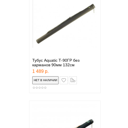
Тубус Aquatic Т-90ГР без
карманов 90мм 132см
1 489 р.
в закладки
сравнение