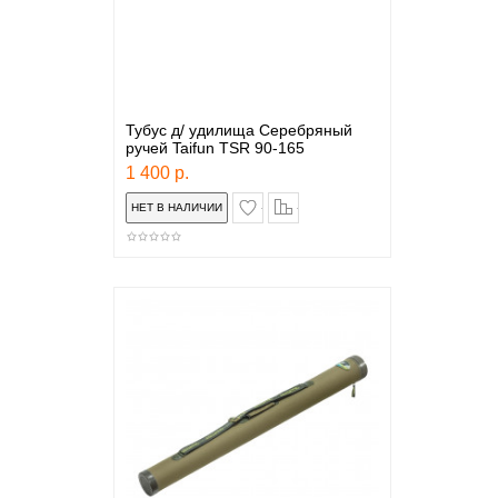
Тубус д/ удилища Серебряный
ручей Taifun TSR 90-165
1 400 р.
в закладки
сравнение