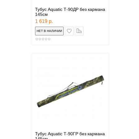
Тубус Aquatic Т-90ДР без кармана
145см
1 619 р.
в закладки
сравнение
Тубус Aquatic Т-90ГР без кармана
145см