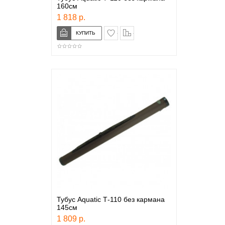
160см
1 818 р.
в закладки
сравнение
Тубус Aquatic Т-110 без кармана
145см
1 809 р.