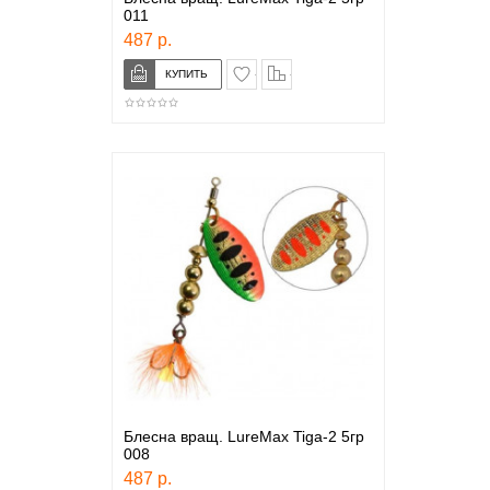
011
487 р.
в закладки
сравнение
Блесна вращ. LureMax Tiga-2 5гр
008
487 р.