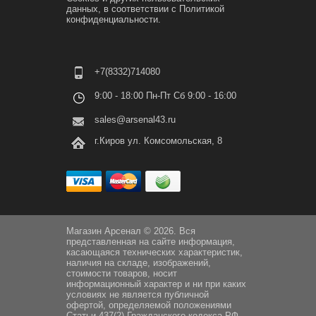
данных, в соответствии с
Политикой
конфиденциальности.
+7(8332)714080
9:00 - 18:00 Пн-Пт Сб 9:00 - 16:00
sales@arsenal43.ru
г.Киров ул. Комсомольская, 8
Магазин Арсенал © 2026. Вся
представленная на сайте информация,
касающаяся технических характеристик,
наличия на складе, изображений,
стоимости товаров, носит
информационный характер и ни при каких
условиях не является публичной
офертой, определяемой положениями
Статьи 437(2) Гражданского кодекса РФ.