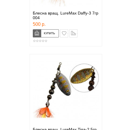
Блесна вращ. LureMax Daffy-3 7гр
004
500 р.
в закладки
сравнение
Блесна вращ. LureMax Tiga-2 5гр