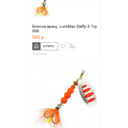
Блесна вращ. LureMax Daffy-3 7гр
006
500 р.
в закладки
сравнение