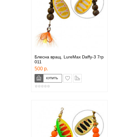
Блесна вращ. LureMax Daffy-3 7гр
011
500 р.
в закладки
сравнение