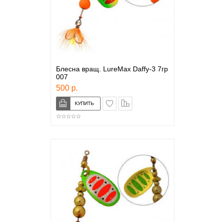
Блесна вращ. LureMax Daffy-3 7гр
007
500 р.
в закладки
сравнение