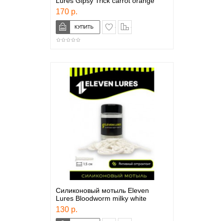
Lures Gipsy Trick carrot orange
170 р.
в закладки
сравнение
Силиконовый мотыль Eleven
Lures Bloodworm milky white
130 р.