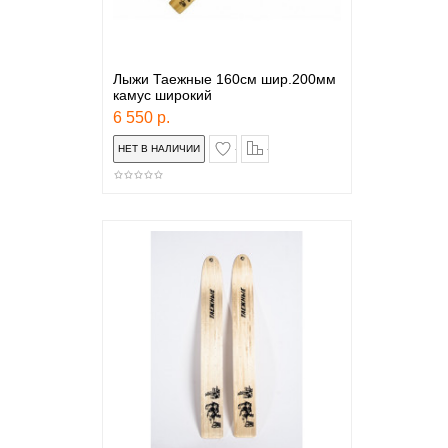
Лыжи Таежные 160см шир.200мм
камус широкий
6 550 р.
в закладки
сравнение