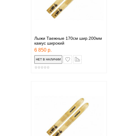
Лыжи Таежные 170см шир.200мм
камус широкий
6 850 р.
в закладки
сравнение