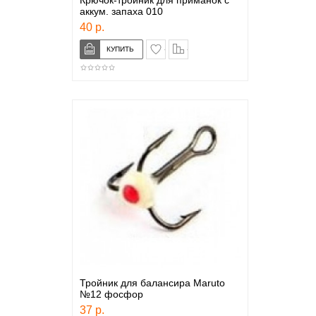
Крючок-тройник для приманок с
аккум. запаха 010
40 р.
в закладки
сравнение
Тройник для балансира Maruto
№12 фосфор
37 р.