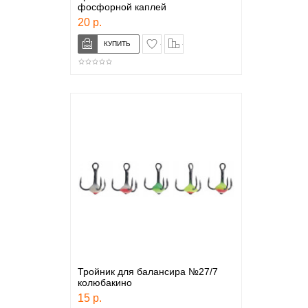
фосфорной каплей
20 р.
в закладки
сравнение
Тройник для балансира №27/7
колюбакино
15 р.