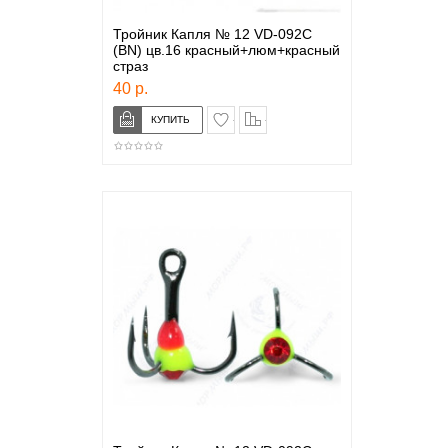
Тройник Капля № 12 VD-092C
(BN) цв.16 красный+люм+красный
страз
40 р.
в закладки
сравнение