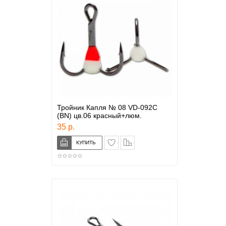
Тройник Капля № 08 VD-092C
(BN) цв.06 красный+люм.
35 р.
в закладки
сравнение