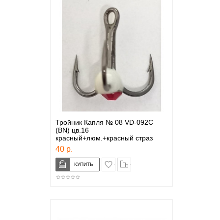
Тройник Капля № 08 VD-092C
(BN) цв.16
красный+люм.+красный страз
40 р.
в закладки
сравнение