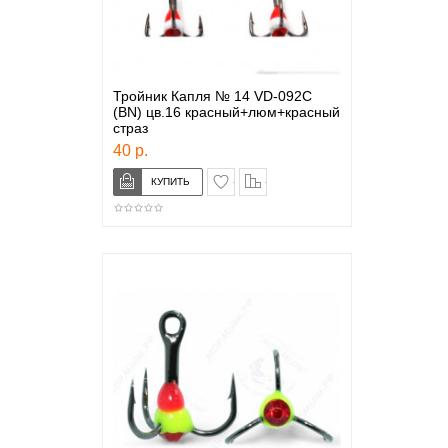
Тройник Капля № 14 VD-092C
(BN) цв.16 красный+люм+красный
страз
40 р.
в закладки
сравнение