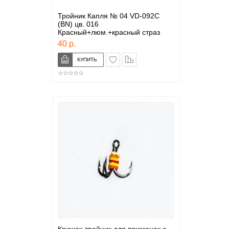
Тройник Капля № 04 VD-092C
(BN) цв. 016
Красный+люм.+красный страз
40 р.
в закладки
сравнение