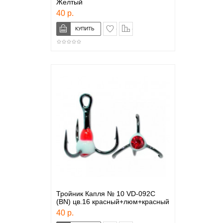
Желтый
40 р.
в закладки
сравнение
Тройник Капля № 10 VD-092C
(BN) цв.16 красный+люм+красный
40 р.