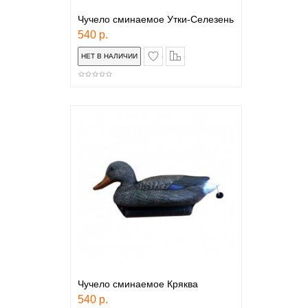
Чучело сминаемое Утки-Селезень
540 р.
в закладки
сравнение
Чучело сминаемое Кряква
540 р.