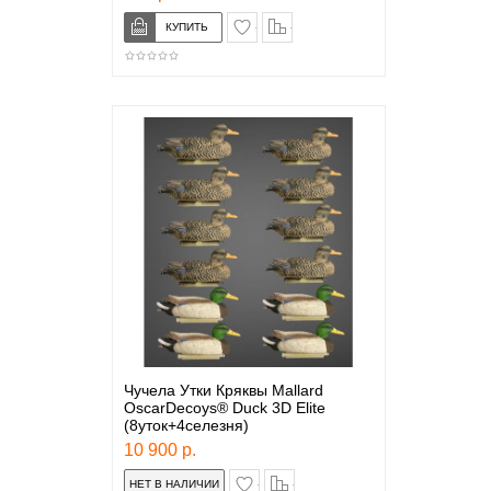
в закладки
сравнение
Чучела Утки Кряквы Mallard
OscarDecoys® Duck 3D Elite
(8уток+4селезня)
10 900 р.
в закладки
сравнение