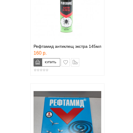
Рефтамид антиклещ экстра 145мл
160 р.
в закладки
сравнение