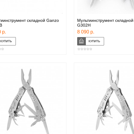
тиинструмент складной Ganzo
Мультиинструмент складной
B
G302H
 р.
8 090 р.