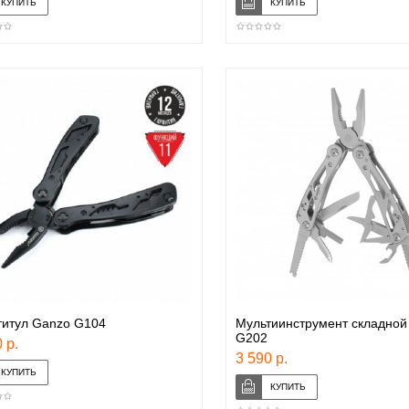
титул Ganzo G104
Мультиинструмент складной
G202
 р.
3 590 р.