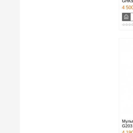
GHK9
4 500
Муль
G203
4 190