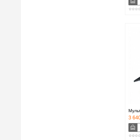
Муль
3 640