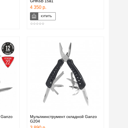
GHK6В 15в1
4 350 р.
 Ganzo
Мультиинструмент складной Ganzo
G204
3 890 р.