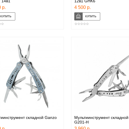
 14в1
12в1 GHK6
 р.
4 500 р.
тиинструмент складной Ganzo
Мультиинструмент складной
G201-H
 р.
3 960 р.