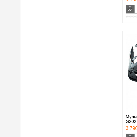
Муль
G202
3 790