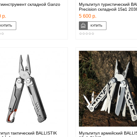
тиинструмент складной Ganzo
Мультитул туристический BA
Precision складной 15в1 203
 р.
5 600 р.
итул тактический BALLISTIK
Мультитул армейский BALLI