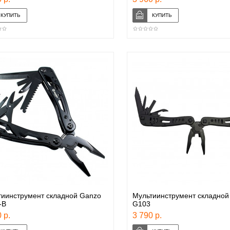
тиинструмент складной Ganzo
Мультиинструмент складной
-B
G103
 р.
3 790 р.