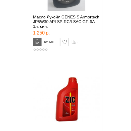
Масло Лукойл GENESIS Armortech
JP5W30 API SP-RC/LSAC GF-6A
1л. син.
1 250 р.
в закладки
сравнение