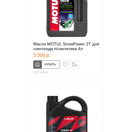
Масло MOTUL SnowPower 2T для
снегохода п/синтетика 4л
5 500 р.
в закладки
сравнение