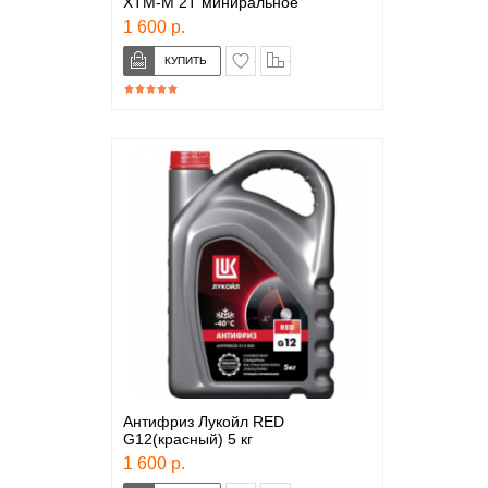
XTM-M 2T миниральное
1 600 р.
в закладки
сравнение
Антифриз Лукойл RED
G12(красный) 5 кг
1 600 р.