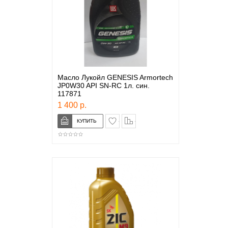
Масло Лукойл GENESIS Armortech
JP0W30 API SN-RC 1л. син.
117871
1 400 р.
в закладки
сравнение