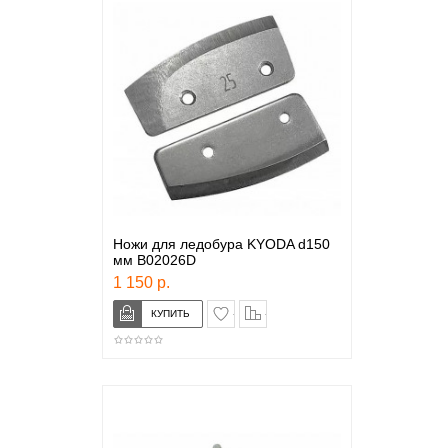
Ножи для ледобура KYODA d150
мм B02026D
1 150 р.
в закладки
сравнение