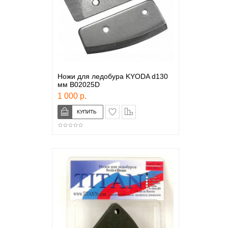
Ножи для ледобура KYODA d130
мм B02025D
1 000 р.
в закладки
сравнение