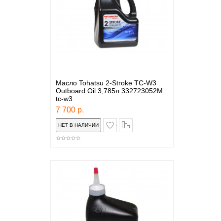
Масло Tohatsu 2-Stroke TC-W3
Outboard Oil 3,785л 332723052M
tc-w3
7 700 р.
в закладки
сравнение