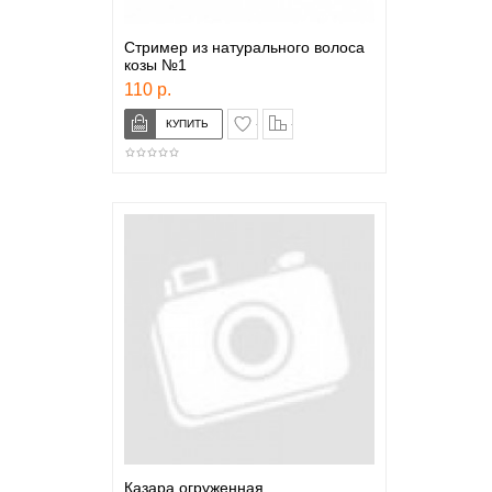
Стример из натурального волоса
козы №1
110 р.
в закладки
сравнение
Казара огруженная