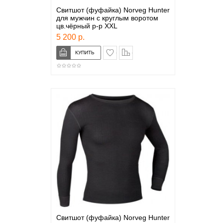
Свитшот (фуфайка) Norveg Hunter
для мужчин с круглым воротом
цв.чёрный р-р XXL
5 200 р.
в закладки
сравнение
Свитшот (фуфайка) Norveg Hunter