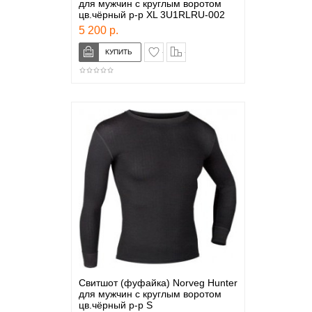
для мужчин с круглым воротом
цв.чёрный р-р XL 3U1RLRU-002
5 200 р.
в закладки
сравнение
Свитшот (фуфайка) Norveg Hunter
для мужчин с круглым воротом
цв.чёрный р-р S