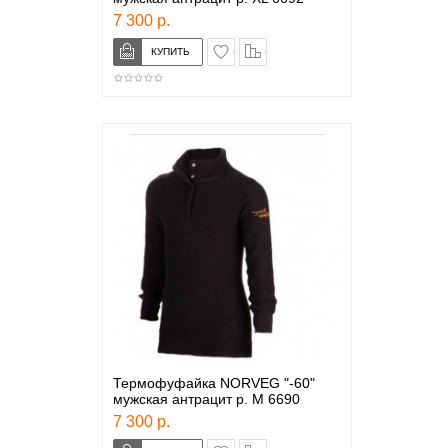
7 300 р.
в закладки
сравнение
Термофуфайка NORVEG "-60"
мужская антрацит р. М 6690
7 300 р.
в закладки
сравнение