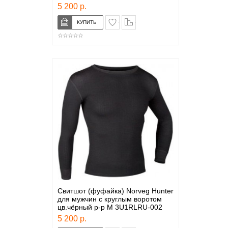
5 200 р.
в закладки
сравнение
Свитшот (фуфайка) Norveg Hunter
для мужчин с круглым воротом
цв.чёрный р-р M 3U1RLRU-002
5 200 р.