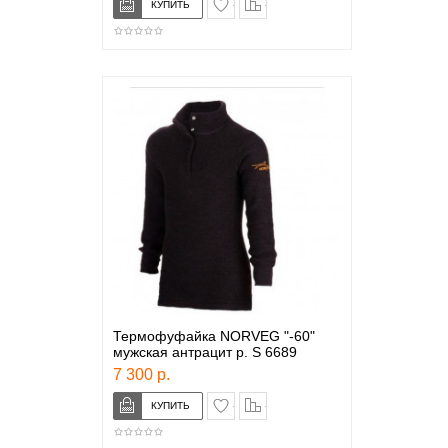
Термофуфайка NORVEG "-60"
мужская антрацит р. S 6689
7 300 р.
в закладки
сравнение