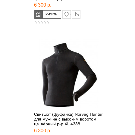
6 300 р.
в закладки
сравнение
Свитшот (фуфайка) Norveg Hunter
для мужчин с высоким воротом
цв. чёрный р-р XL 4388
6 300 р.