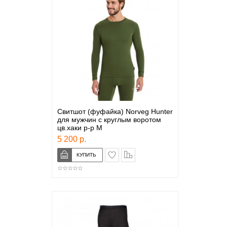
Свитшот (фуфайка) Norveg Hunter
для мужчин с круглым воротом
цв.хаки р-р M
5 200 р.
в закладки
сравнение