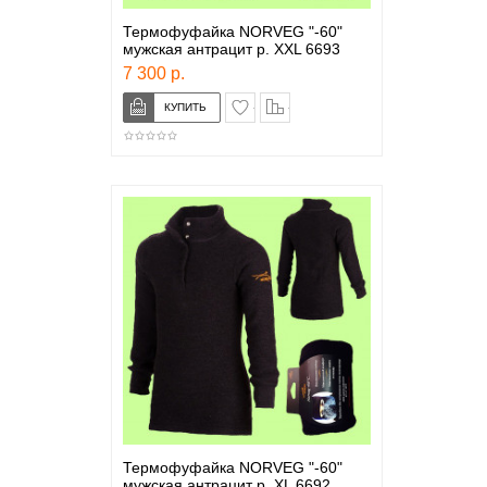
Термофуфайка NORVEG "-60"
мужская антрацит р. ХХL 6693
7 300 р.
в закладки
сравнение
Термофуфайка NORVEG "-60"
мужская антрацит р. ХL 6692