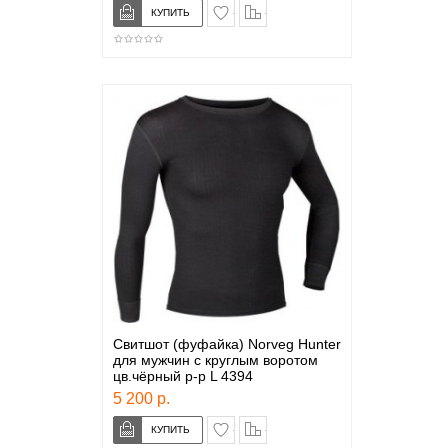
в закладки
сравнение
Свитшот (фуфайка) Norveg Hunter
для мужчин с круглым воротом
цв.чёрный р-р L 4394
5 200 р.
в закладки
сравнение