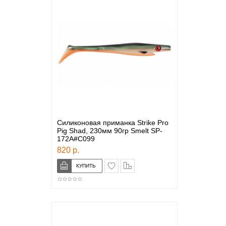
Силиконовая приманка Strike Pro
Pig Shad, 230мм 90гр Smelt SP-
172A#C099
820 р.
в закладки
сравнение