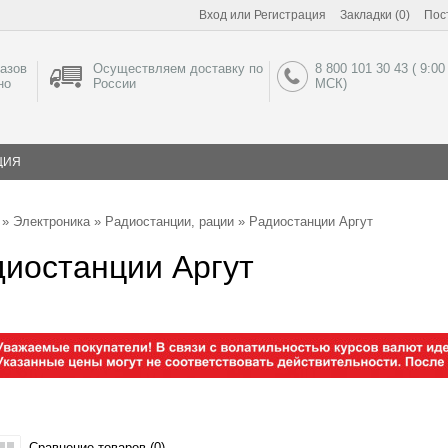
Вход
или
Регистрация
Закладки (0)
Пос
азов
Осуществляем доставку по
8 800 101 30 43 ( 9:00
но
России
МСК)
ЦИЯ
»
Электроника
»
Радиостанции, рации
» Радиостанции Аргут
иостанции Аргут
Сравнение товаров (0)