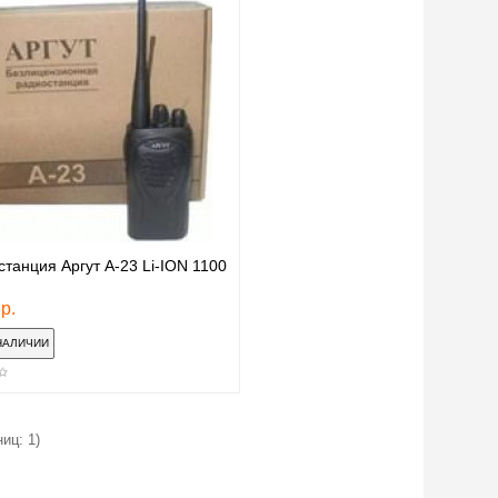
танция Аргут А-23 Li-ION 1100
р.
иц: 1)