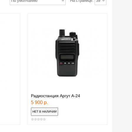
По умолчанию
На странице:
39
Радиостанция Аргут А-24
5 900 р.