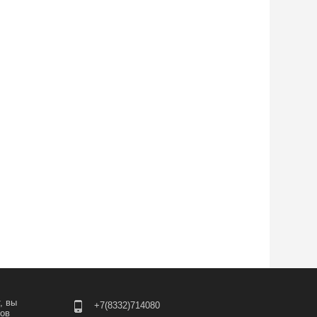
, вы
+7(8332)714080
лов