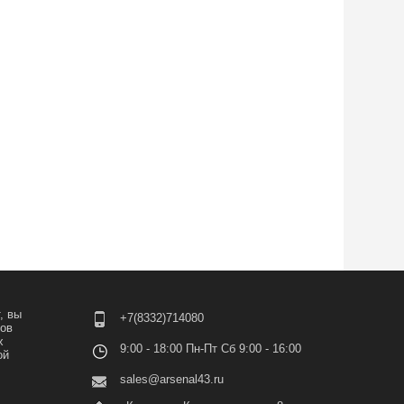
, вы
+7(8332)714080
лов
х
9:00 - 18:00 Пн-Пт Сб 9:00 - 16:00
ой
sales@arsenal43.ru