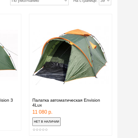
По умолчанию
На странице:
39
sion 3
Палатка автоматическая Envision
4Lux
11 080 р.