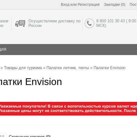
Вход
или
Регистрация
Закладки (0)
Пос
азов
Осуществляем доставку по
8 800 101 30 43 ( 9:00
но
России
МСК)
ЦИЯ
»
Товары для туризма
»
Палатки летние, тенты
» Палатки Envision
атки Envision
Сравнение товаров (0)