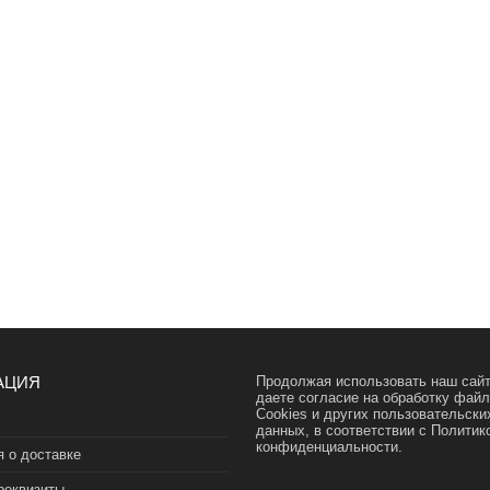
АЦИЯ
Продолжая использовать наш сайт
даете согласие на обработку фай
Cookies и других пользовательски
данных, в соответствии с
Политик
конфиденциальности.
 о доставке
реквизиты