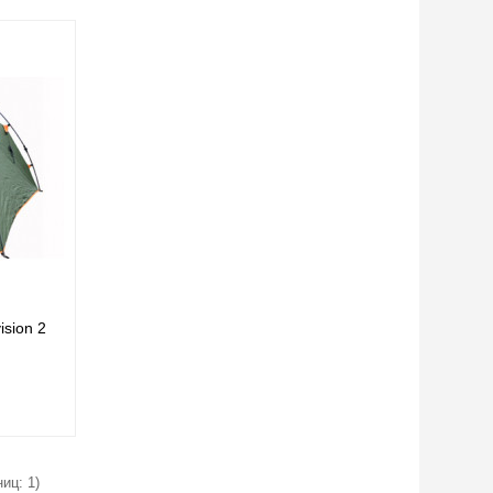
sion 2
иц: 1)