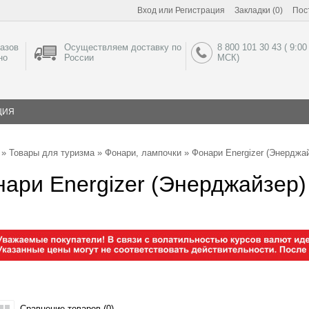
Вход
или
Регистрация
Закладки (0)
Пос
азов
Осуществляем доставку по
8 800 101 30 43 ( 9:00
но
России
МСК)
ЦИЯ
»
Товары для туризма
»
Фонари, лампочки
» Фонари Energizer (Энерджа
ари Energizer (Энерджайзер)
Сравнение товаров (0)