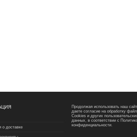
АЦИЯ
Продолжая использовать наш сайт
даете согласие на обработку фай
Cookies и других пользовательски
данных, в соответствии с
Политик
конфиденциальности.
 о доставке
реквизиты