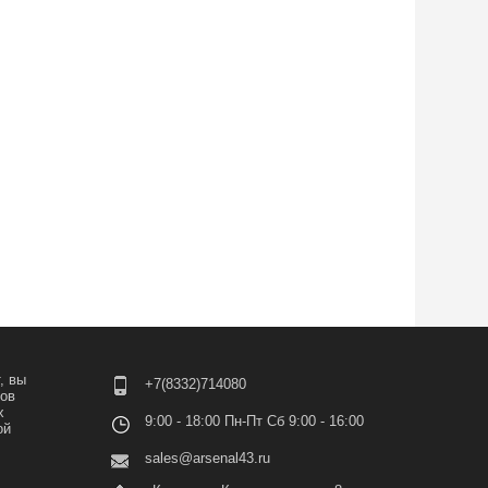
, вы
+7(8332)714080
лов
х
9:00 - 18:00 Пн-Пт Сб 9:00 - 16:00
ой
sales@arsenal43.ru