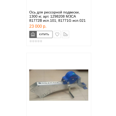
Ось для рессорной подвески,
1300 кг, арт. 1298208 МЗСА
81772В исп.101; 81771G исп.021
23 000 р.
в закладки
сравнение