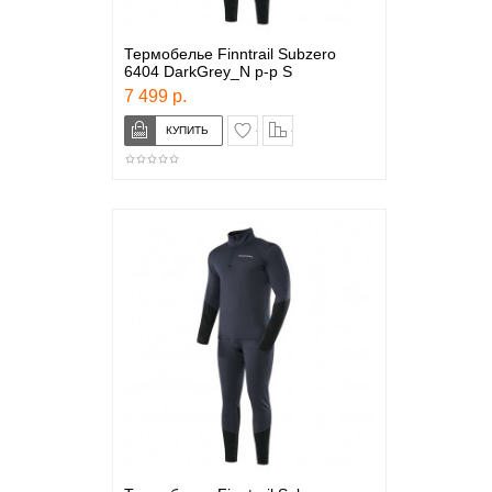
Термобелье Finntrail Subzero
6404 DarkGrey_N р-р S
7 499 р.
в закладки
сравнение