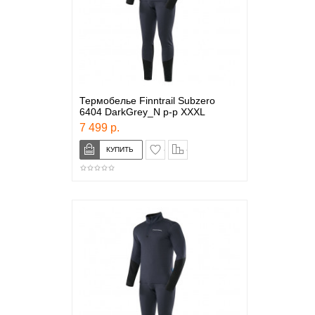
Термобелье Finntrail Subzero
6404 DarkGrey_N р-р XXXL
7 499 р.
в закладки
сравнение