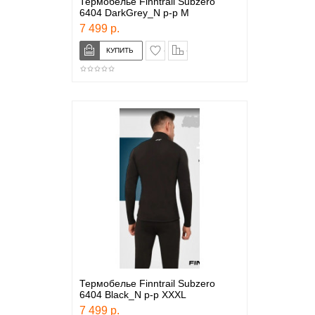
Термобелье Finntrail Subzero
6404 DarkGrey_N р-р M
7 499 р.
в закладки
сравнение
Термобелье Finntrail Subzero
6404 Black_N р-р XXXL
7 499 р.