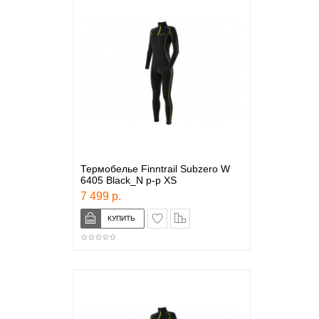
Термобелье Finntrail Subzero W
6405 Black_N р-р XS
7 499 р.
в закладки
сравнение