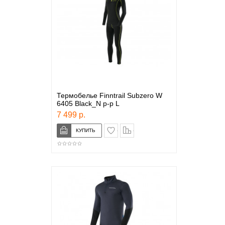
Термобелье Finntrail Subzero W
6405 Black_N р-р L
7 499 р.
в закладки
сравнение