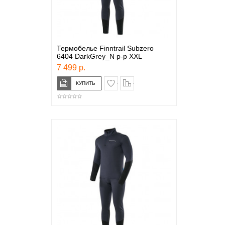
Термобелье Finntrail Subzero
6404 DarkGrey_N р-р XXL
7 499 р.
в закладки
сравнение