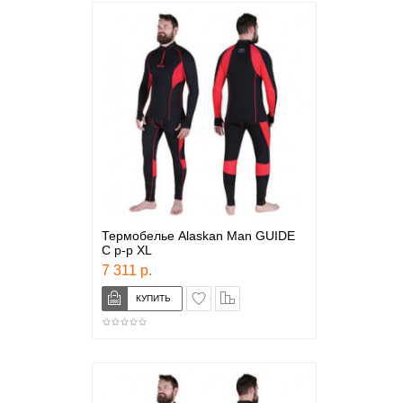
Термобелье Alaskan Man GUIDE
C р-р XL
7 311 р.
в закладки
сравнение