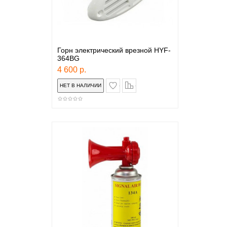
Горн электрический врезной HYF-
364BG
4 600 р.
в закладки
сравнение